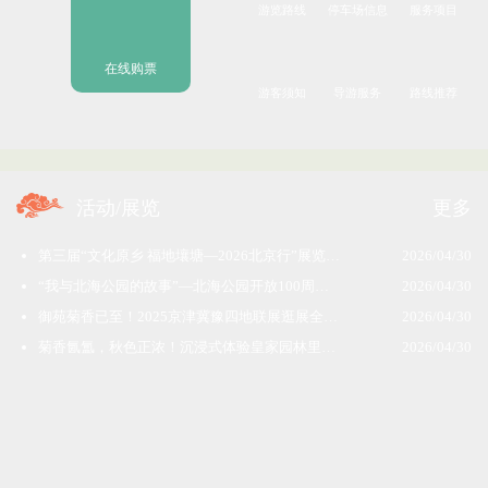
游览路线
停车场信息
服务项目
在线购票
游客须知
导游服务
路线推荐
活动/展览
更多
第三届“文化原乡 福地壤塘—2026北京行”展览在北海公园阐福寺开幕
2026/04/30
“我与北海公园的故事”—北海公园开放100周年主题展览今日启幕
2026/04/30
御苑菊香已至！2025京津冀豫四地联展逛展全攻略，藏在北海的秋日盛宴开席了
2026/04/30
菊香氤氲，秋色正浓！沉浸式体验皇家园林里的金秋菊花盛会吧
2026/04/30