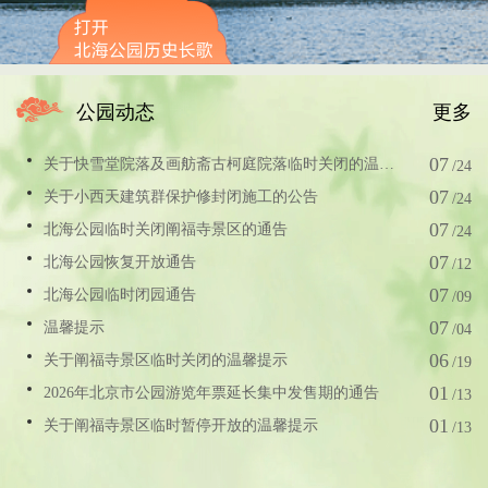
公园动态
更多
07
关于快雪堂院落及画舫斋古柯庭院落临时关闭的温馨提示
/24
07
关于小西天建筑群保护修封闭施工的公告
/24
07
北海公园临时关闭阐福寺景区的通告
/24
07
北海公园恢复开放通告
/12
07
北海公园临时闭园通告
/09
07
温馨提示
/04
06
关于阐福寺景区临时关闭的温馨提示
/19
01
2026年北京市公园游览年票延长集中发售期的通告
/13
01
关于阐福寺景区临时暂停开放的温馨提示
/13